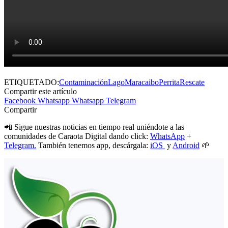
ETIQUETADO:
Contaminación
Lago
Maracaibo
Perrita
Rescate
Compartir este artículo
Facebook
Whatsapp
Whatsapp
Telegram
Compartir
📲 Sigue nuestras noticias en tiempo real uniéndote a las
comunidades de Caraota Digital dando click:
WhatsApp
+
Telegram.
También tenemos app, descárgala:
iOS
y
Android
🌱