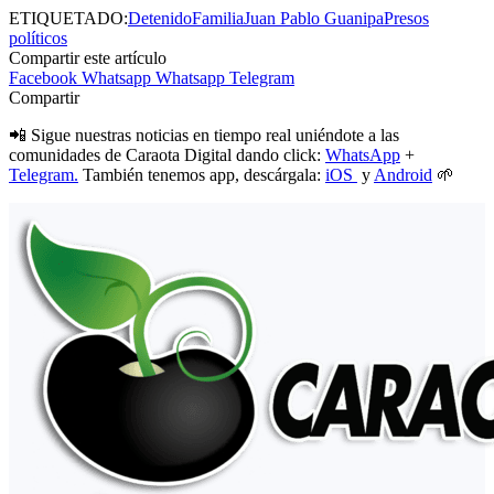
ETIQUETADO:
Detenido
Familia
Juan Pablo Guanipa
Presos
políticos
Compartir este artículo
Facebook
Whatsapp
Whatsapp
Telegram
Compartir
📲 Sigue nuestras noticias en tiempo real uniéndote a las
comunidades de Caraota Digital dando click:
WhatsApp
+
Telegram.
También tenemos app, descárgala:
iOS
y
Android
🌱