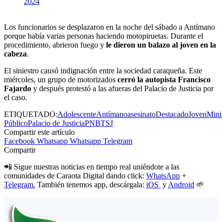
2024
Los funcionarios se desplazaron en la noche del sábado a Antímano
porque había varias personas haciendo motopiruetas. Durante el
procedimiento, abrieron fuego y
le dieron un balazo al joven en la
cabeza
.
El siniestro causó indignación entre la sociedad caraqueña. Este
miércoles, un grupo de motorizados
cerró la autopista Francisco
Fajardo
y después protestó a las afueras del Palacio de Justicia por
el caso.
ETIQUETADO:
Adolescente
Antímano
asesinato
Destacado
Joven
Mini
Público
Palacio de Justicia
PNB
TSJ
Compartir este artículo
Facebook
Whatsapp
Whatsapp
Telegram
Compartir
📲 Sigue nuestras noticias en tiempo real uniéndote a las
comunidades de Caraota Digital dando click:
WhatsApp
+
Telegram.
También tenemos app, descárgala:
iOS
y
Android
🌱