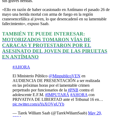
sus graves heridas.
«Ello en razón de haber ocasionado en Antímano el pasado 26 de
mayo una herida mortal con arma de fuego en la región
craneoencefálica al joven, lo que desencadenó en su lamentable
fallecimiento», expuso Saab.
TAMBIÉN TE PUEDE INTERESAR:
MOTORIZADOS TOMARON VÍAS DE
CARACAS Y PROTESTARON POR EL
ASESINATO DEL JOVEN DE LAS PIRUETAS
EN ANTÍMANO
#AHORA
El Ministerio Público
@MinpublicoVEN
en
AUDIENCIA DE PRESENTACIÓN a ser realizada
en las próximas horas por el lamentable crimen
perpetrado por funcionarios de la
#PNB
contra el
adolescente E.F.M.
#IMPUTARÁ
#AHORA
con
PRIVATIVA DE LIBERTAD ante el Tribunal 16 en…
pic.twitter.com/aYuXOVgUYb
— Tarek William Saab (@TarekWiliamSaab)
May 29,