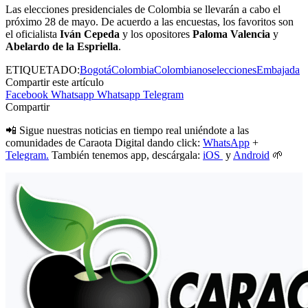
Las elecciones presidenciales de Colombia se llevarán a cabo el
próximo 28 de mayo. De acuerdo a las encuestas, los favoritos son
el oficialista
Iván Cepeda
y los opositores
Paloma Valencia
y
Abelardo de la Espriella
.
ETIQUETADO:
Bogotá
Colombia
Colombianos
elecciones
Embajada
Compartir este artículo
Facebook
Whatsapp
Whatsapp
Telegram
Compartir
📲 Sigue nuestras noticias en tiempo real uniéndote a las
comunidades de Caraota Digital dando click:
WhatsApp
+
Telegram.
También tenemos app, descárgala:
iOS
y
Android
🌱