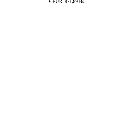
€
EUR:
871,89 Bs