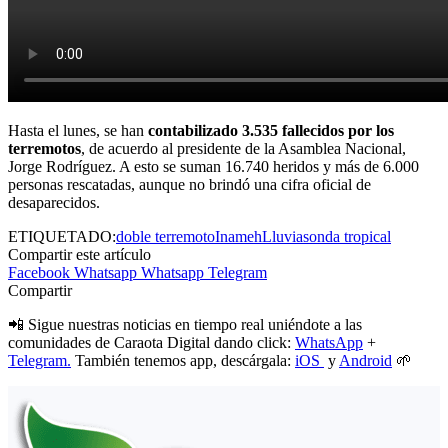
Hasta el lunes, se han
contabilizado 3.535 fallecidos por los
terremotos
, de acuerdo al presidente de la Asamblea Nacional,
Jorge Rodríguez. A esto se suman 16.740 heridos y más de 6.000
personas rescatadas, aunque no brindó una cifra oficial de
desaparecidos.
ETIQUETADO:
doble terremoto
Inameh
Lluvias
onda tropical
Compartir este artículo
Facebook
Whatsapp
Whatsapp
Telegram
Compartir
📲 Sigue nuestras noticias en tiempo real uniéndote a las
comunidades de Caraota Digital dando click:
WhatsApp
+
Telegram.
También tenemos app, descárgala:
iOS
y
Android
🌱