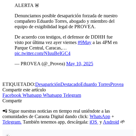
ALERTA 🚨
Denunciamos posible desaparición forzada de nuestro
compañero Eduardo Torres, abogado y miembro del
equipo de exigibilidad legal de PROVEA.
De acuerdo con testigos, el defensor de DDHH fue
visto por última vez ayer viernes
#9May
a las 4PM en
Parque Central, Caracas,…
pic.twitter.com/NIuuBeIGC4
— PROVEA (@_Provea)
May 10, 2025
ETIQUETADO:
Desaparición
Destacado
Eduardo Torres
Provea
Compartir este artículo
Facebook
Whatsapp
Whatsapp
Telegram
Compartir
📲 Sigue nuestras noticias en tiempo real uniéndote a las
comunidades de Caraota Digital dando click:
WhatsApp
+
Telegram.
También tenemos app, descárgala:
iOS
y
Android
🌱