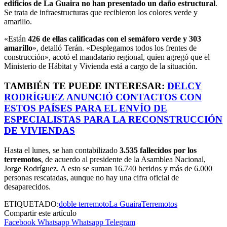
edificios de La Guaira no han presentado un daño estructural
.
Se trata de infraestructuras que recibieron los colores verde y
amarillo.
«Están
426 de ellas calificadas con el semáforo verde y 303
amarillo
», detalló Terán. «Desplegamos todos los frentes de
construcción», acotó el mandatario regional, quien agregó que el
Ministerio de Hábitat y Vivienda está a cargo de la situación.
TAMBIÉN TE PUEDE INTERESAR:
DELCY
RODRÍGUEZ ANUNCIÓ CONTACTOS CON
ESTOS PAÍSES PARA EL ENVÍO DE
ESPECIALISTAS PARA LA RECONSTRUCCIÓN
DE VIVIENDAS
Hasta el lunes, se han contabilizado
3.535 fallecidos por los
terremotos
, de acuerdo al presidente de la Asamblea Nacional,
Jorge Rodríguez. A esto se suman 16.740 heridos y más de 6.000
personas rescatadas, aunque no hay una cifra oficial de
desaparecidos.
ETIQUETADO:
doble terremoto
La Guaira
Terremotos
Compartir este artículo
Facebook
Whatsapp
Whatsapp
Telegram