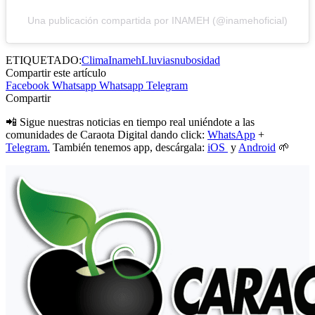
Una publicación compartida por INAMEH (@inamehoficial)
ETIQUETADO:
Clima
Inameh
Lluvias
nubosidad
Compartir este artículo
Facebook
Whatsapp
Whatsapp
Telegram
Compartir
📲 Sigue nuestras noticias en tiempo real uniéndote a las
comunidades de Caraota Digital dando click:
WhatsApp
+
Telegram.
También tenemos app, descárgala:
iOS
y
Android
🌱