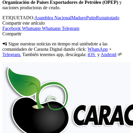
Organización de Países Exportadores de Petróleo (OPEP)
y
naciones productoras de crudo.
ETIQUETADO:
Asamblea Nacional
Maduro
Putin
Rusia
tratado
Compartir este artículo
Facebook
Whatsapp
Whatsapp
Telegram
Compartir
📲 Sigue nuestras noticias en tiempo real uniéndote a las
comunidades de Caraota Digital dando click:
WhatsApp
+
Telegram.
También tenemos app, descárgala:
iOS
y
Android
🌱