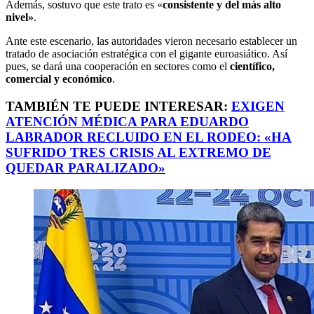
Además, sostuvo que este trato es «
consistente y del más alto
nivel»
.
Ante este escenario, las autoridades vieron necesario establecer un
tratado de asociación estratégica con el gigante euroasiático. Así
pues, se dará una cooperación en sectores como el
científico,
comercial y económico
.
TAMBIÉN TE PUEDE INTERESAR:
EXIGEN
ATENCIÓN MÉDICA PARA EDUARDO
LABRADOR RECLUIDO EN EL RODEO: «HA
SUFRIDO TRES CRISIS AL EXTREMO DE
QUEDAR PARALIZADO»