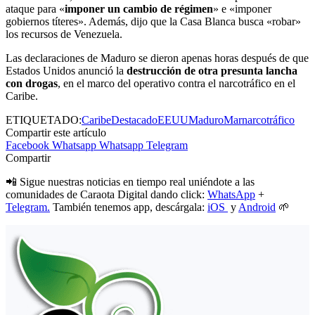
ataque para «
imponer un cambio de régimen
» e «imponer
gobiernos títeres». Además, dijo que la Casa Blanca busca «robar»
los recursos de Venezuela.
Las declaraciones de Maduro se dieron apenas horas después de que
Estados Unidos anunció la
destrucción de otra presunta lancha
con drogas
, en el marco del operativo contra el narcotráfico en el
Caribe.
ETIQUETADO:
Caribe
Destacado
EEUU
Maduro
Mar
narcotráfico
Compartir este artículo
Facebook
Whatsapp
Whatsapp
Telegram
Compartir
📲 Sigue nuestras noticias en tiempo real uniéndote a las
comunidades de Caraota Digital dando click:
WhatsApp
+
Telegram.
También tenemos app, descárgala:
iOS
y
Android
🌱