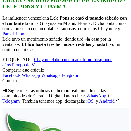
CHAYANNE DIJO PRESENTE EN LA BODA DE
LELE PONS Y GUAYMA
La influencer venezolana
Lele Pons se casó el pasado sábado con
el cantante
boricua Guaynaa en Miami, Florida. Dicha boda contó
con la presencia de incontables famosos, entre ellos Chayanne y
Paris Hilton
.
Lele tuvo un matrimonio soñado, donde tiró «la casa por la
ventana».
Utilizó hasta tres hermosos vestidos
y hasta tuvo un
cortejo de artistas.
ETIQUETADO:
Chayanne
latinoamerica
matrimonios
quince
años
Tiempo de Vals
Compartir este artículo
Facebook
Whatsapp
Whatsapp
Telegram
Compartir
📲 Sigue nuestras noticias en tiempo real uniéndote a las
comunidades de Caraota Digital dando click:
WhatsApp
+
Telegram.
También tenemos app, descárgala:
iOS
y
Android
🌱