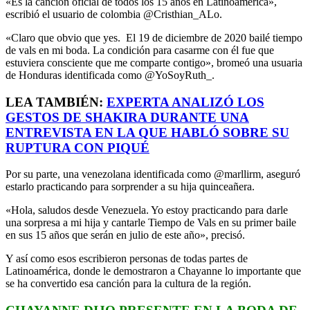
«Es la canción oficial de todos los 15 años en Latinoamérica»,
escribió el usuario de colombia @Cristhian_ALo.
«Claro que obvio que yes.
El 19 de diciembre de 2020 bailé tiempo
de vals en mi boda. La condición para casarme con él fue que
estuviera consciente que me comparte contigo», bromeó una usuaria
de Honduras identificada como @YoSoyRuth_.
LEA TAMBIÉN:
EXPERTA ANALIZÓ LOS
GESTOS DE SHAKIRA DURANTE UNA
ENTREVISTA EN LA QUE HABLÓ SOBRE SU
RUPTURA CON PIQUÉ
Por su parte, una venezolana identificada como @marllirm, aseguró
estarlo practicando para sorprender a su hija quinceañera.
«Hola, saludos desde Venezuela. Yo estoy practicando para darle
una sorpresa a mi hija y cantarle Tiempo de Vals en su primer baile
en sus 15 años que serán en julio de este año», precisó.
Y así como esos escribieron personas de todas partes de
Latinoamérica, donde le demostraron a Chayanne lo importante que
se ha convertido esa canción para la cultura de la región.