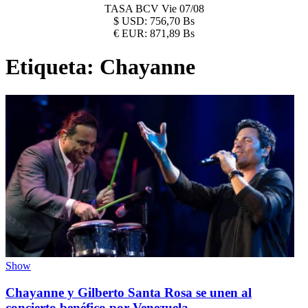
TASA BCV
Vie 07/08
$
USD:
756,70 Bs
€
EUR:
871,89 Bs
Etiqueta:
Chayanne
Show
Chayanne y Gilberto Santa Rosa se unen al
concierto benéfico por Venezuela