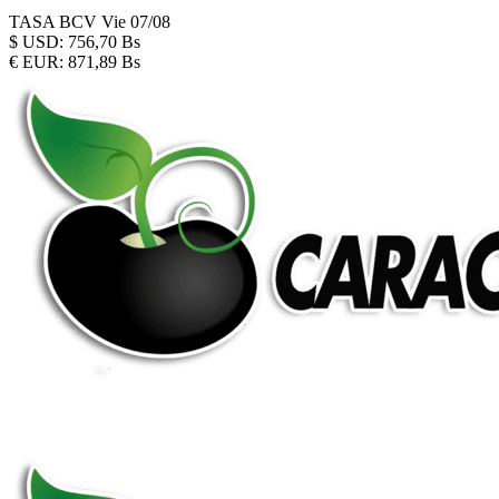
TASA BCV
Vie 07/08
$
USD:
756,70 Bs
€
EUR:
871,89 Bs