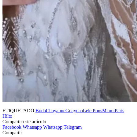
ETIQUETADO:
Boda
Chayanne
Guaynaa
Lele Pons
Miami
Paris
Hilto
Compartir este artículo
Facebook
Whatsapp
Whatsapp
Telegram
Compartir