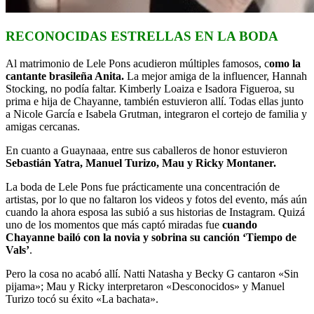
RECONOCIDAS ESTRELLAS EN LA BODA
Al matrimonio de Lele Pons acudieron múltiples famosos, c
omo la
cantante brasileña Anita.
La mejor amiga de la influencer, Hannah
Stocking, no podía faltar. Kimberly Loaiza e Isadora Figueroa, su
prima e hija de Chayanne, también estuvieron allí. Todas ellas junto
a Nicole García e Isabela Grutman, integraron el cortejo de familia y
amigas cercanas.
En cuanto a Guaynaaa, entre sus caballeros de honor estuvieron
Sebastián Yatra, Manuel Turizo, Mau y Ricky Montaner.
La boda de Lele Pons fue prácticamente una concentración de
artistas, por lo que no faltaron los videos y fotos del evento, más aún
cuando la ahora esposa las subió a sus historias de Instagram. Quizá
uno de los momentos que más captó miradas fue
cuando
Chayanne bailó con la novia y sobrina su canción ‘Tiempo de
Vals’
.
Pero la cosa no acabó allí. Natti Natasha y Becky G cantaron «Sin
pijama»; Mau y Ricky interpretaron «Desconocidos» y Manuel
Turizo tocó su éxito «La bachata».