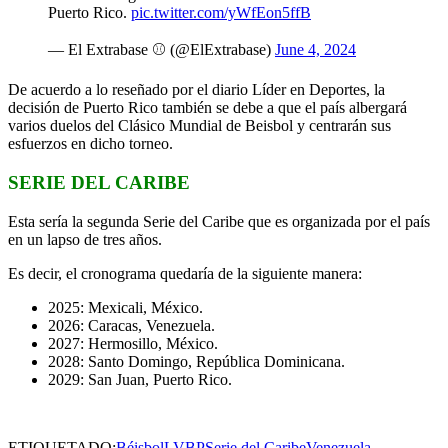
Puerto Rico.
pic.twitter.com/yWfEon5ffB
— El Extrabase ⚾️ (@ElExtrabase)
June 4, 2024
De acuerdo a lo reseñado por el diario Líder en Deportes, la
decisión de Puerto Rico también se debe a que el país albergará
varios duelos del Clásico Mundial de Beisbol y centrarán sus
esfuerzos en dicho torneo.
SERIE DEL CARIBE
Esta sería la segunda Serie del Caribe que es organizada por el país
en un lapso de tres años.
Es decir, el cronograma quedaría de la siguiente manera:
2025: Mexicali, México.
2026: Caracas, Venezuela.
2027: Hermosillo, México.
2028: Santo Domingo, República Dominicana.
2029: San Juan, Puerto Rico.
ETIQUETADO:
Béisbol
LVBP
Serie del Caribe
Venezuela