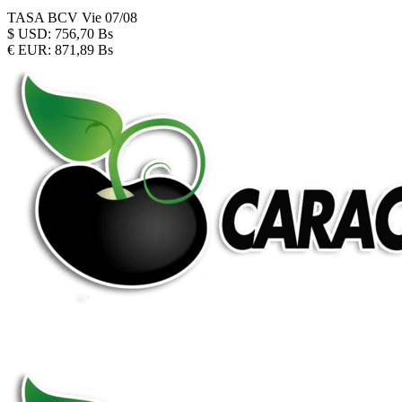
TASA BCV
Vie 07/08
$
USD:
756,70 Bs
€
EUR:
871,89 Bs