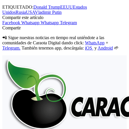
ETIQUETADO:
Donald Trump
EEUU
Estados
Unidos
Rusia
USA
Vladimir Putin
Compartir este artículo
Facebook
Whatsapp
Whatsapp
Telegram
Compartir
📲 Sigue nuestras noticias en tiempo real uniéndote a las
comunidades de Caraota Digital dando click:
WhatsApp
+
Telegram.
También tenemos app, descárgala:
iOS
y
Android
🌱