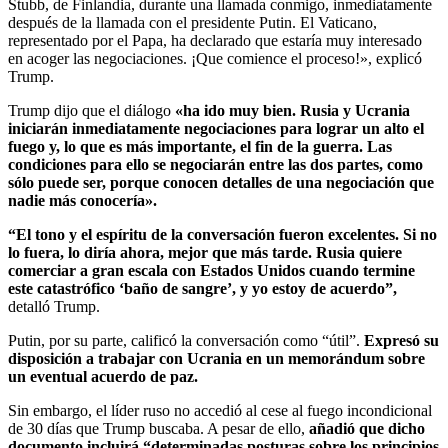
Stubb, de Finlandia, durante una llamada conmigo, inmediatamente
después de la llamada con el presidente Putin. El Vaticano,
representado por el Papa, ha declarado que estaría muy interesado
en acoger las negociaciones. ¡Que comience el proceso!», explicó
Trump.
Trump dijo que el diálogo
«ha ido muy bien. Rusia y Ucrania
iniciarán inmediatamente negociaciones para lograr un alto el
fuego y, lo que es más importante, el fin de la guerra. Las
condiciones para ello se negociarán entre las dos partes, como
sólo puede ser, porque conocen detalles de una negociación que
nadie más conocería».
“El tono y el espíritu de la conversación fueron excelentes. Si no
lo fuera, lo diría ahora, mejor que más tarde. Rusia quiere
comerciar a gran escala con Estados Unidos cuando termine
este catastrófico ‘baño de sangre’, y yo estoy de acuerdo”,
detalló Trump.
Putin, por su parte, calificó la conversación como “útil”.
Expresó su
disposición a trabajar con Ucrania en un memorándum sobre
un eventual acuerdo de paz.
Sin embargo, el líder ruso no accedió al cese al fuego incondicional
de 30 días que Trump buscaba. A pesar de ello,
a
ñadió que dicho
documento incluirá “determinadas posturas sobre los principios