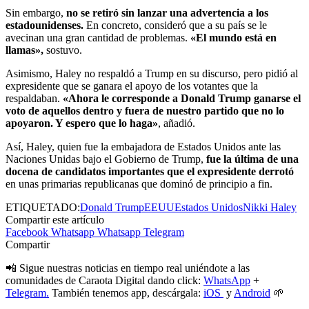
Sin embargo,
no se retiró sin lanzar una advertencia a los
estadounidenses.
En concreto, consideró que a su país se le
avecinan una gran cantidad de problemas.
«El mundo está en
llamas»,
sostuvo.
Asimismo, Haley no respaldó a Trump en su discurso, pero pidió al
expresidente que se ganara el apoyo de los votantes que la
respaldaban.
«Ahora le corresponde a Donald Trump ganarse el
voto de aquellos dentro y fuera de nuestro partido que no lo
apoyaron. Y espero que lo haga»
, añadió.
Así, Haley, quien fue la embajadora de Estados Unidos ante las
Naciones Unidas bajo el Gobierno de Trump,
fue la última de una
docena de candidatos importantes que el expresidente derrotó
en unas primarias republicanas que dominó de principio a fin.
ETIQUETADO:
Donald Trump
EEUU
Estados Unidos
Nikki Haley
Compartir este artículo
Facebook
Whatsapp
Whatsapp
Telegram
Compartir
📲 Sigue nuestras noticias en tiempo real uniéndote a las
comunidades de Caraota Digital dando click:
WhatsApp
+
Telegram.
También tenemos app, descárgala:
iOS
y
Android
🌱