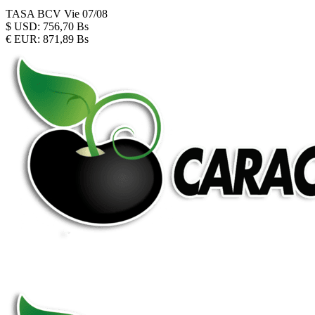
TASA BCV
Vie 07/08
$
USD:
756,70 Bs
€
EUR:
871,89 Bs