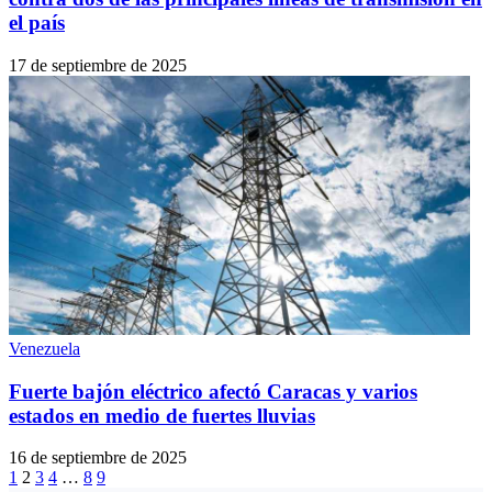
el país
17 de septiembre de 2025
Venezuela
Fuerte bajón eléctrico afectó Caracas y varios
estados en medio de fuertes lluvias
16 de septiembre de 2025
1
2
3
4
…
8
9