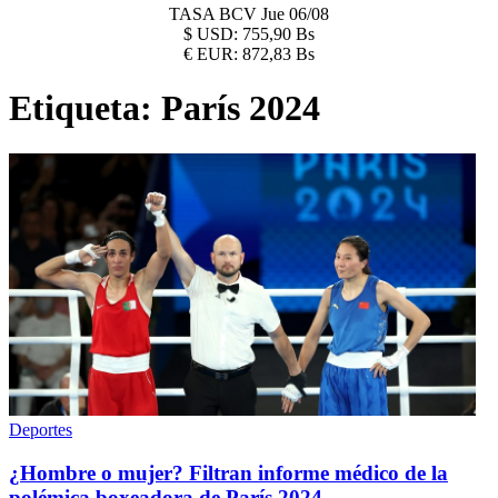
TASA BCV
Jue 06/08
$
USD:
755,90 Bs
€
EUR:
872,83 Bs
Etiqueta:
París 2024
Deportes
¿Hombre o mujer? Filtran informe médico de la
polémica boxeadora de París 2024