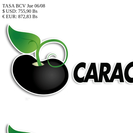
TASA BCV
Jue 06/08
$
USD:
755,90 Bs
€
EUR:
872,83 Bs