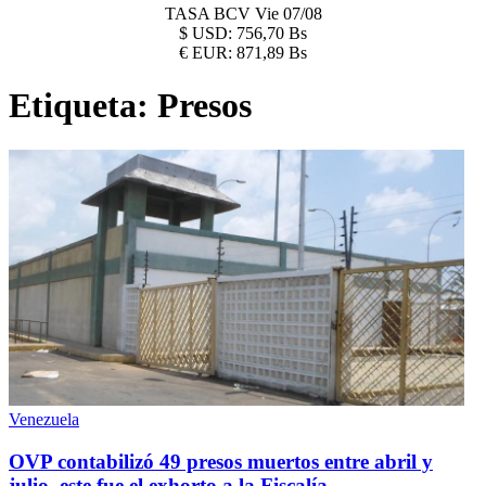
TASA BCV
Vie 07/08
$
USD:
756,70 Bs
€
EUR:
871,89 Bs
Etiqueta:
Presos
Venezuela
OVP contabilizó 49 presos muertos entre abril y
julio, este fue el exhorto a la Fiscalía