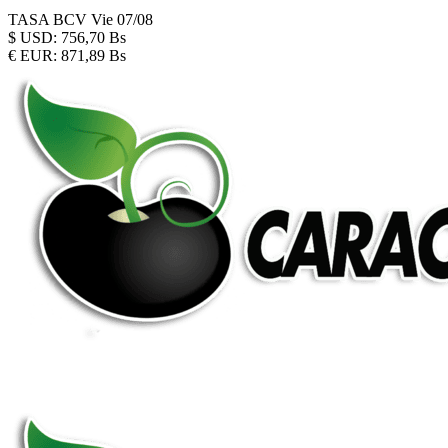
TASA BCV
Vie 07/08
$
USD:
756,70 Bs
€
EUR:
871,89 Bs