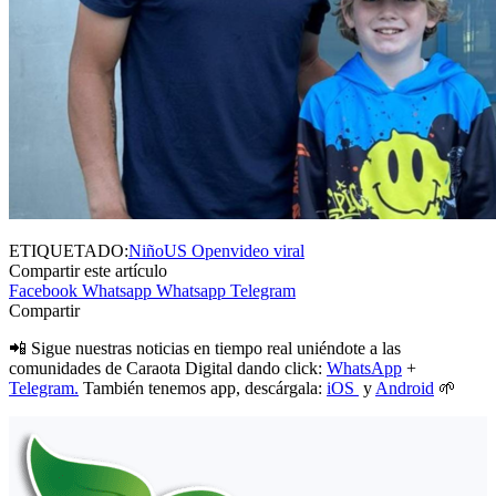
ETIQUETADO:
Niño
US Open
video viral
Compartir este artículo
Facebook
Whatsapp
Whatsapp
Telegram
Compartir
📲 Sigue nuestras noticias en tiempo real uniéndote a las
comunidades de Caraota Digital dando click:
WhatsApp
+
Telegram.
También tenemos app, descárgala:
iOS
y
Android
🌱