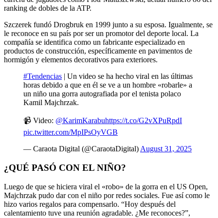
ranking de dobles de la ATP.
Szczerek fundó Drogbruk en 1999 junto a su esposa. Igualmente, se
le reconoce en su país por ser un promotor del deporte local. La
compañía se identifica como un fabricante especializado en
productos de construcción, específicamente en pavimentos de
hormigón y elementos decorativos para exteriores.
#Tendencias
| Un video se ha hecho viral en las últimas
horas debido a que en él se ve a un hombre «robarle» a
un niño una gorra autografiada por el tenista polaco
Kamil Majchrzak.
📹 Video:
@KarimKarabu
https://t.co/G2vXPuRpdI
pic.twitter.com/MpIPsOyVGB
— Caraota Digital (@CaraotaDigital)
August 31, 2025
¿QUÉ PASÓ CON EL NIÑO?
Luego de que se hiciera viral el «robo» de la gorra en el US Open,
Majchrzak pudo dar con el niño por redes sociales. Fue así como le
hizo varios regalos para compensarlo. “Hoy después del
calentamiento tuve una reunión agradable. ¿Me reconoces?”,