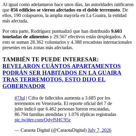
Al igual como adelantaron hace unos días, las autoridades ratificaron
que
856 edificios se vieron afectados en el doble terremoto
. De
ellos, 190 colapsaron, la amplia mayoría en La Guaira, la entidad
más afectada.
Por otra parte, Rodríguez puntualizó que han distribuido
9.603
toneladas de alimentos
y 29.567 efectivos están desplegados. A
esto se suman 28.362 voluntarios y 4.388 rescatistas internacionales
presentes en las zonas más afectadas.
TAMBIÉN TE PUEDE INTERESAR:
REVELARON CUÁNTOS APARTAMENTOS
PODRÁN SER HABITADOS EN LA GUAIRA
TRAS TERREMOTOS, ESTO DIJO EL
GOBERNADOR
#7Jul
| Cifra de fallecidos aumenta a 3.685 por los
terremotos en Venezuela. El reporte oficial del 7 de
julio indicó que 6.462 personas fueron rescatadas,
86.794 familias atendidas y 1.076 réplicas registradas
pic.twitter.com/QdyfSHC95z
— Caraota Digital (@CaraotaDigital)
July 7, 2026