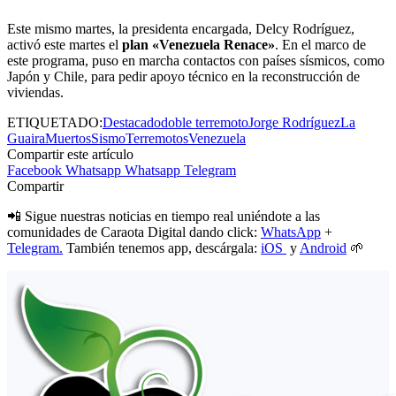
Este mismo martes, la presidenta encargada, Delcy Rodríguez,
activó este martes el
plan «Venezuela Renace»
. En el marco de
este programa, puso en marcha contactos con países sísmicos, como
Japón y Chile, para pedir apoyo técnico en la reconstrucción de
viviendas.
ETIQUETADO:
Destacado
doble terremoto
Jorge Rodríguez
La
Guaira
Muertos
Sismo
Terremotos
Venezuela
Compartir este artículo
Facebook
Whatsapp
Whatsapp
Telegram
Compartir
📲 Sigue nuestras noticias en tiempo real uniéndote a las
comunidades de Caraota Digital dando click:
WhatsApp
+
Telegram.
También tenemos app, descárgala:
iOS
y
Android
🌱