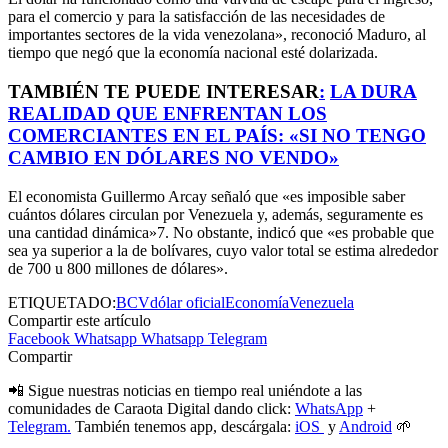
para el comercio y para la satisfacción de las necesidades de
importantes sectores de la vida venezolana», reconoció Maduro, al
tiempo que negó que la economía nacional esté dolarizada.
TAMBIÉN TE PUEDE INTERESAR
:
LA DURA
REALIDAD QUE ENFRENTAN LOS
COMERCIANTES EN EL PAÍS: «SI NO TENGO
CAMBIO EN DÓLARES NO VENDO»
El economista Guillermo Arcay señaló que «es imposible saber
cuántos dólares circulan por Venezuela y, además, seguramente es
una cantidad dinámica»7. No obstante, indicó que «es probable que
sea ya superior a la de bolívares, cuyo valor total se estima alrededor
de 700 u 800 millones de dólares».
ETIQUETADO:
BCV
dólar oficial
Economía
Venezuela
Compartir este artículo
Facebook
Whatsapp
Whatsapp
Telegram
Compartir
📲 Sigue nuestras noticias en tiempo real uniéndote a las
comunidades de Caraota Digital dando click:
WhatsApp
+
Telegram.
También tenemos app, descárgala:
iOS
y
Android
🌱