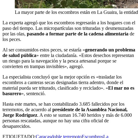
La mayor parte de los escombros están en La Guaira, la entidad 
La experta agregó que los escombros regresarán a los hogares con el
paso del tiempo. Las micropartículas son trituradas y desmenuzadas
por las olas,
pasando a formar parte de la cadena alimentaria
de
los peces.
Al ser consumidos estos peces, se estaría «
generando un problema
de salud pública
» entre la ciudadanía. «Estos desechos representan
un riesgo para la navegación y la pesca artesanal porque se
convierten en trampas invisibles», agregó.
La especialista concluyó que la mejor opción es «trasladar los
escombros a canteras secas designadas tierra adentro, donde el
material pueda ser triturado, clasificado y reciclado». «
El mar no es
basurero
», sentenció.
Hasta este martes, se han contabilizado 3.685 fallecidos por los
terremotos, de acuerdo al
presidente de la Asamblea Nacional,
Jorge Rodríguez
. A esto se suman 16.740 heridos y más de 6.000
personas rescatadas, aunque no hay una cifra oficial de
desaparecidos.
ETIQUETADO:
Caracas
doble terremoto
Escombros
La